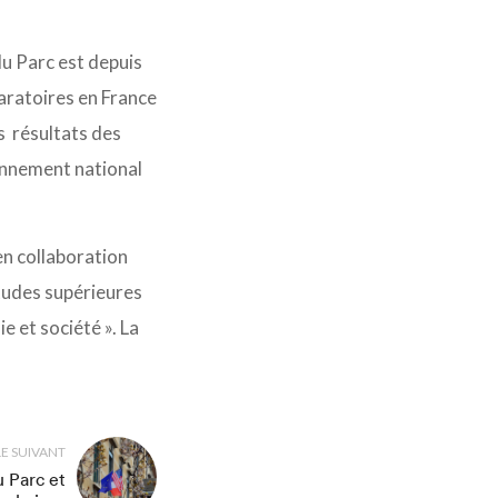
du Parc est depuis
aratoires en France
s résultats des
onnement national
 en collaboration
’études supérieures
e et société ». La
LE SUIVANT
u Parc et