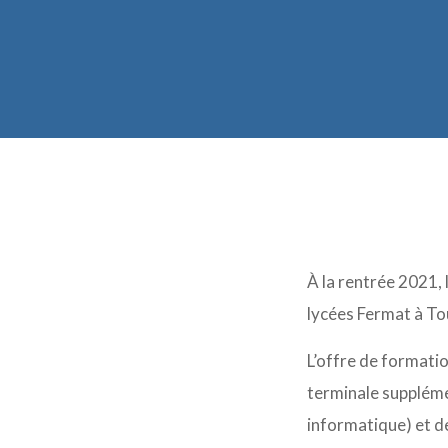
À la rentrée 2021, 
lycées Fermat à Tou
L’offre de formatio
terminale suppléme
informatique) et d