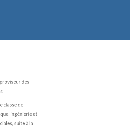
n proviseur des
r.
e classe de
ue, ingénierie et
les, suite à la