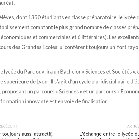
auréat.
lèves, dont 1350 étudiants en classe préparatoire, le lycée 
’établissement comptant le plus grand nombre de classes prép
4 économiques et commerciales et 6 littéraires). Les excellent
ours des Grandes Ecoles lui confèrent toujours un fort ray
le lycée du Parc ouvrira un Bachelor « Sciences et Sociétés »,
e supérieure de Lyon. Il s’agit d’un cycle pluridisciplinaire d
, proposant un parcours « Sciences » et un parcours « Economi
formation innovante est en voie de finalisation.
PRÉCÉDENT
ARTIC
 toujours aussi attractif,
L’échange entre le lycée d